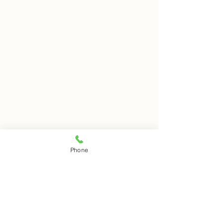
8月5日 岩窟拝観
8月4日 岩窟拝
Phone
本日岩窟拝観実施いたしま
本日岩窟拝観実施
コメント
す。午前10時から午後3時ま
す。午前10時から
で受付時間となります。お一
で受付時間となり
人での拝観はできませんので
人での拝観はでき
コメントを追加…
ご注意下さい。
ご注意下さい。