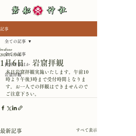
記事
全ての記事
iwafune
全ての記事
2024年1月6日
1月6日 岩窟拝観
神社行事ほか
本日岩窟拝観実施いたします。午前10
岩窟拝観
時より午後3時まで受付時間となりま
す。お一人での拝観はできませんので
ご注意下さい。
すべて表示
最新記事