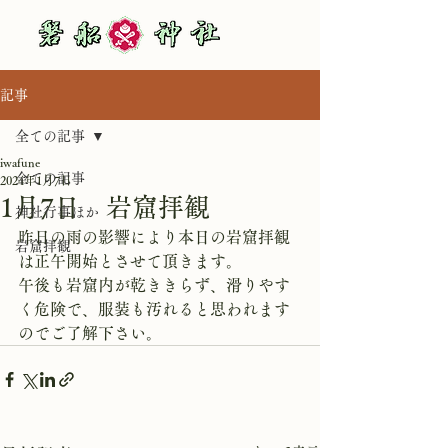
記事
全ての記事
iwafune
全ての記事
2024年1月7日
1月7日 岩窟拝観
神社行事ほか
昨日の雨の影響により本日の岩窟拝観
岩窟拝観
は正午開始とさせて頂きます。
午後も岩窟内が乾ききらず、滑りやす
く危険で、服装も汚れると思われます
のでご了解下さい。