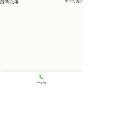
すべて表示
最新記事
8月7日 岩窟拝観
8月6日 岩窟拝
Phone
本日岩窟拝観実施致します。
本日岩窟拝観休業
コメント
午前10時から午3後時まで受
月第二第四水曜日
付時間となります。 お一人で
日は岩窟拝観休業
の拝観は出来ませんのでご注
すのでご了解くだ