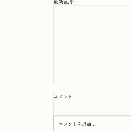
最新記事
8月6日 岩窟拝観休業日
コメント
本日岩窟拝観休業日です。毎月第
二第四水曜日と毎週木曜日は岩窟
拝観休業日となりますのでご了解
コメントを追加…
ください。