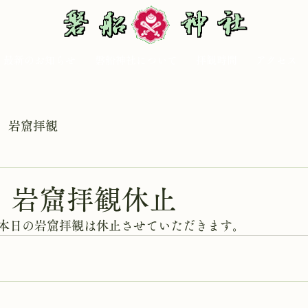
最新のお知らせ
磐船神社について
拝観時間
アクセス
岩窟拝観
日 岩窟拝観休止
本日の岩窟拝観は休止させていただきます。