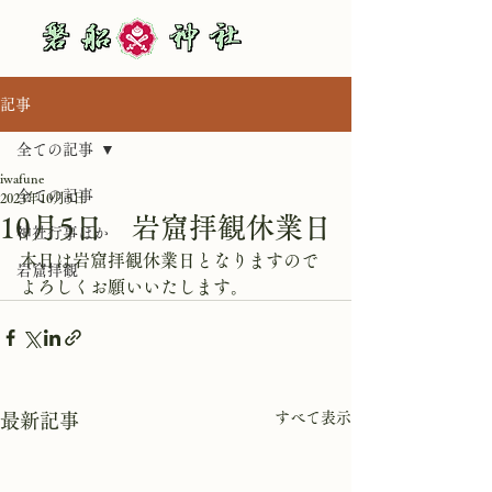
記事
全ての記事
iwafune
全ての記事
2023年10月5日
10月5日 岩窟拝観休業日
神社行事ほか
本日は岩窟拝観休業日となりますので
岩窟拝観
よろしくお願いいたします。
すべて表示
最新記事