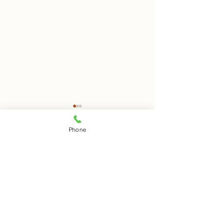
8月8日 岩窟拝観
8月7日 岩窟拝
Phone
本日岩窟拝観実施致します。
本日岩窟拝観実施
コメント
午前10時から午後3時まで受
午前10時から午3
付時間となります。 お一人で
付時間となります
の拝観は出来ませんのでご注
の拝観は出来ませ
コメントを追加…
意下さい。
意下さい。