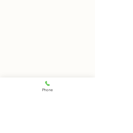
8月8日 岩窟拝観
8月7日 岩窟拝
Phone
本日岩窟拝観実施致します。
本日岩窟拝観実施
コメント
午前10時から午後3時まで受
午前10時から午3
付時間となります。 お一人で
付時間となります
の拝観は出来ませんのでご注
の拝観は出来ませ
コメントを追加…
意下さい。
意下さい。