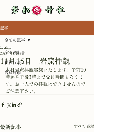
記事
全ての記事
iwafune
全ての記事
2025年11月15日
11月15日 岩窟拝観
神社行事ほか
本日岩窟拝観実施いたします。午前10
岩窟拝観
時から午後3時まで受付時間となりま
す。お一人での拝観はできませんので
ご注意下さい。
すべて表示
最新記事