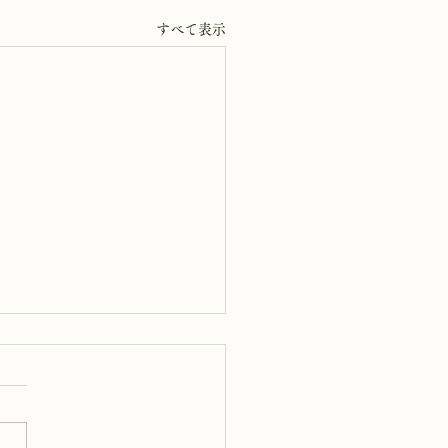
すべて表示
5日 岩窟拝観
岩窟拝観実施いたします。午
0時から午後3時まで受付時間