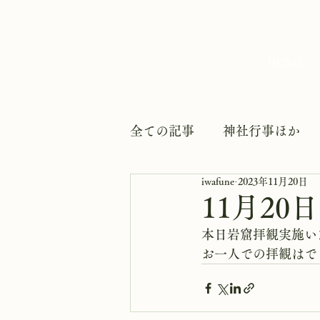
HOME
全ての記事
神社行事ほか
iwafune
2023年11月20日
11月20
本日岩窟拝観実施い
お一人での拝観はで