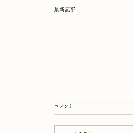
最新記事
8月7日 岩窟拝観
コメント
本日岩窟拝観実施致します。午前
10時から午3後時まで受付時間と