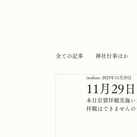
HOME
全ての記事
神社行事ほか
iwafune
2025年11月29日
11月29
本日岩窟拝観実施い
拝観はできませんの