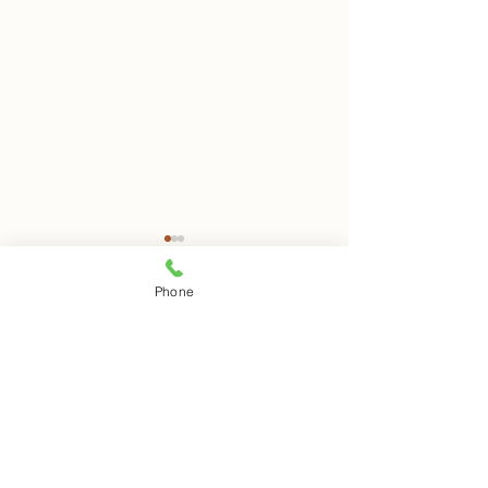
8月8日 岩窟拝観
8月7日 岩窟拝
Phone
本日岩窟拝観実施致します。
本日岩窟拝観実施
コメント
午前10時から午後3時まで受
午前10時から午3
付時間となります。 お一人で
付時間となります
の拝観は出来ませんのでご注
の拝観は出来ませ
コメントを追加…
意下さい。
意下さい。