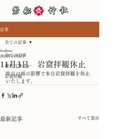
記事
全ての記事
iwafune
全ての記事
2024年11月3日
11月3日 岩窟拝観休止
神社行事ほか
昨日の雨の影響で本日岩窟拝観を休止
岩窟拝観
いたします。
すべて表示
最新記事