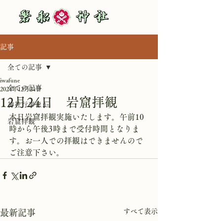
記事
全ての記事
iwafune
全ての記事
2024年12月24日
12月24日 岩窟拝観
神社行事ほか
本日岩窟拝観実施いたします。午前10
岩窟拝観
時から午後3時まで受付時間となりま
す。お一人での拝観はできませんので
ご注意下さい。
すべて表示
最新記事