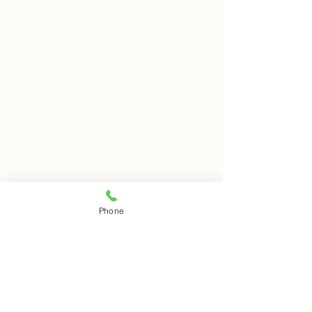
8月8日 岩窟拝観
8月7日 岩窟拝
Phone
本日岩窟拝観実施致します。
本日岩窟拝観実施
コメント
午前10時から午後3時まで受
午前10時から午3
付時間となります。 お一人で
付時間となります
の拝観は出来ませんのでご注
の拝観は出来ませ
コメントを追加…
意下さい。
意下さい。