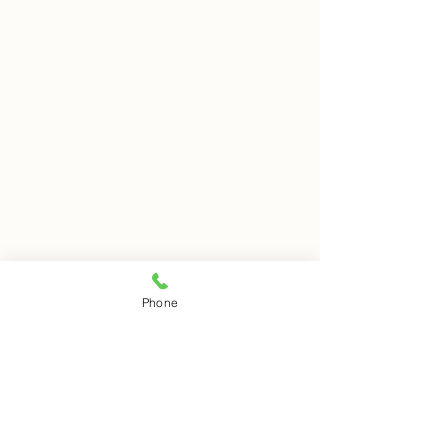
8月7日 岩窟拝観
8月6日 岩窟拝
Phone
本日岩窟拝観実施致します。
本日岩窟拝観休業
コメント
午前10時から午3後時まで受
月第二第四水曜日
付時間となります。 お一人で
日は岩窟拝観休業
の拝観は出来ませんのでご注
すのでご了解くだ
コメントを追加…
意下さい。