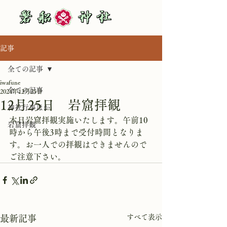
記事
全ての記事
iwafune
全ての記事
2024年12月25日
12月25日 岩窟拝観
神社行事ほか
本日岩窟拝観実施いたします。午前10
岩窟拝観
時から午後3時まで受付時間となりま
す。お一人での拝観はできませんので
ご注意下さい。
すべて表示
最新記事