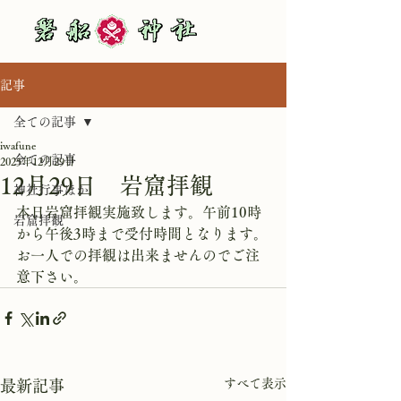
記事
全ての記事
iwafune
全ての記事
2025年12月29日
12月29日 岩窟拝観
神社行事ほか
本日岩窟拝観実施致します。午前10時
岩窟拝観
から午後3時まで受付時間となります。
お一人での拝観は出来ませんのでご注
意下さい。
すべて表示
最新記事