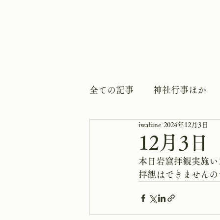
HOME
全ての記事
神社行事ほか
iwafune
2024年12月3日
12月3
本日岩窟拝観実施い
拝観はできませんの