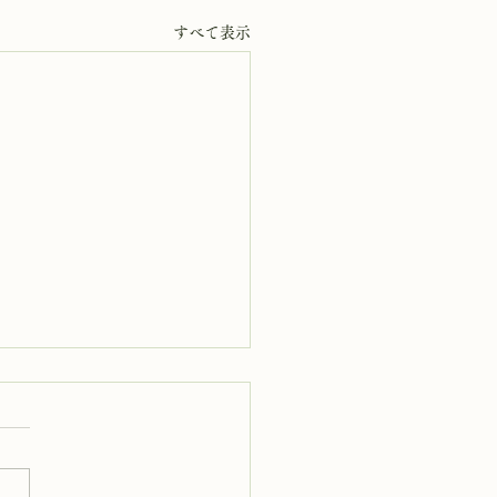
すべて表示
7日 岩窟拝観
岩窟拝観実施致します。午前
時から午3後時まで受付時間と