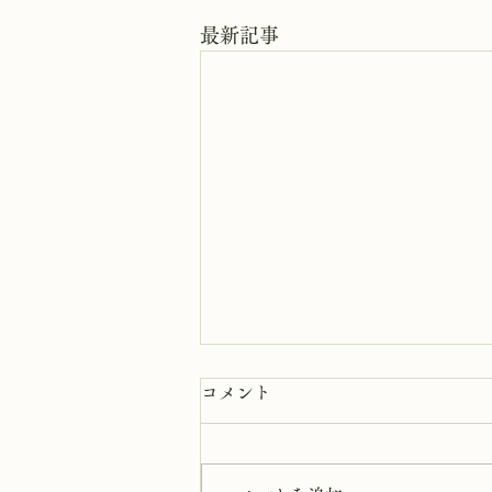
最新記事
8月9日 岩窟拝観
コメント
本日岩窟拝観実施致します。午前
10時から午後3時まで受付時間と