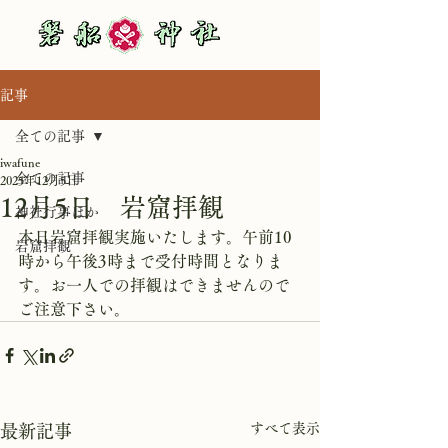
記事
全ての記事
iwafune
全ての記事
2025年12月5日
12月5日 岩窟拝観
神社行事ほか
本日岩窟拝観実施いたします。午前10
岩窟拝観
時から午後3時まで受付時間となりま
す。お一人での拝観はできませんので
ご注意下さい。
すべて表示
最新記事