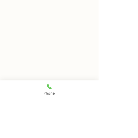
8月7日 岩窟拝観
8月6日 岩窟拝
Phone
本日岩窟拝観実施致します。
本日岩窟拝観休業
コメント
午前10時から午3後時まで受
月第二第四水曜日
付時間となります。 お一人で
日は岩窟拝観休業
の拝観は出来ませんのでご注
すのでご了解くだ
コメントを追加…
意下さい。