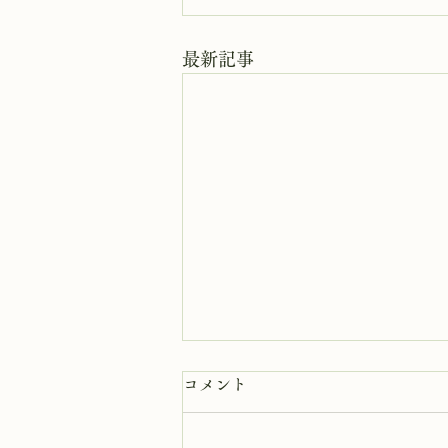
最新記事
8月6日 岩窟拝観休業日
コメント
本日岩窟拝観休業日です。毎月第