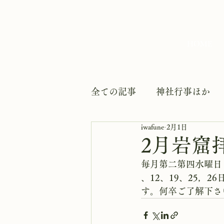
HOME
全ての記事
神社行事ほか
iwafune
2月1日
2月岩窟
毎月第二第四水曜日
、12、19、25，
す。何卒ご了解下さ