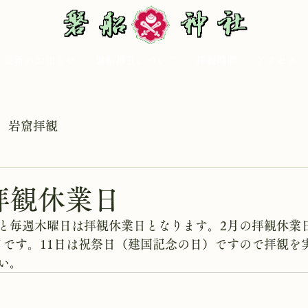
最新のお知らせ
磐船神社について
拝観時間
アクセス
岩窟拝観
拝観休業日
と毎週木曜日は拝観休業日となります。2月の拝観休業
26日です。11日は祝祭日（建国記念の日）ですので拝観
い。