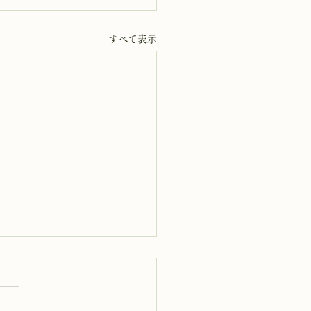
すべて表示
4日 岩窟拝観
岩窟拝観実施いたします。午