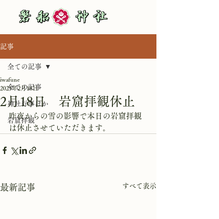
記事
全ての記事
iwafune
全ての記事
2025年2月18日
2月18日 岩窟拝観休止
神社行事ほか
昨夜からの雪の影響で本日の岩窟拝観
岩窟拝観
は休止させていただきます。
すべて表示
最新記事