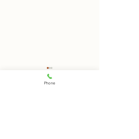
8月7日 岩窟拝観
8月6日 岩窟拝
Phone
本日岩窟拝観実施致します。
本日岩窟拝観休業
コメント
午前10時から午3後時まで受
月第二第四水曜日
付時間となります。 お一人で
日は岩窟拝観休業
の拝観は出来ませんのでご注
すのでご了解くだ
コメントを追加…
意下さい。