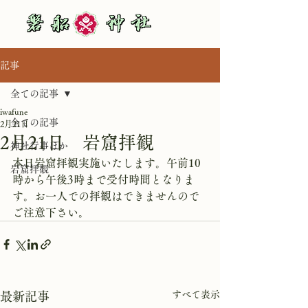
記事
全ての記事
iwafune
全ての記事
2月21日
2月21日 岩窟拝観
神社行事ほか
本日岩窟拝観実施いたします。午前10
岩窟拝観
時から午後3時まで受付時間となりま
す。お一人での拝観はできませんので
ご注意下さい。
すべて表示
最新記事