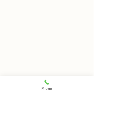
8月8日 岩窟拝観
8月7日 岩窟拝
Phone
本日岩窟拝観実施致します。
本日岩窟拝観実施
コメント
午前10時から午後3時まで受
午前10時から午3
付時間となります。 お一人で
付時間となります
の拝観は出来ませんのでご注
の拝観は出来ませ
コメントを追加…
意下さい。
意下さい。