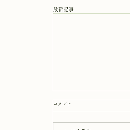
最新記事
8月8日 岩窟拝観
コメント
本日岩窟拝観実施致します。午前
10時から午後3時まで受付時間と