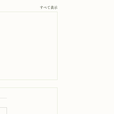
すべて表示
6日 岩窟拝観休業日
岩窟拝観休業日です。毎月第
四水曜日と毎週木曜日は岩窟