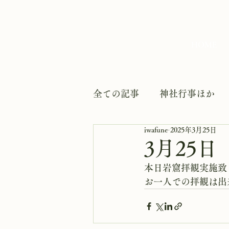
HOME
全ての記事
神社行事ほか
iwafune
2025年3月25日
3月25
本日岩窟拝観実施致
お一人での拝観は出