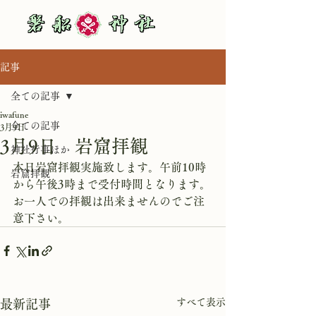
記事
全ての記事
iwafune
全ての記事
3月9日
3月9日 岩窟拝観
神社行事ほか
本日岩窟拝観実施致します。午前10時
岩窟拝観
から午後3時まで受付時間となります。
お一人での拝観は出来ませんのでご注
意下さい。
すべて表示
最新記事