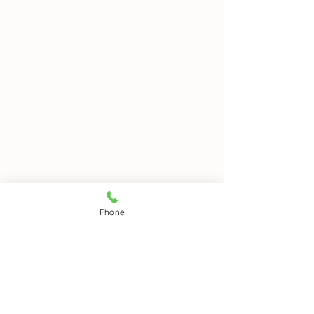
8月5日 岩窟拝観
8月4日 岩窟拝
Phone
本日岩窟拝観実施いたしま
本日岩窟拝観実施
コメント
す。午前10時から午後3時ま
す。午前10時から
で受付時間となります。お一
で受付時間となり
人での拝観はできませんので
人での拝観はでき
コメントを追加…
ご注意下さい。
ご注意下さい。