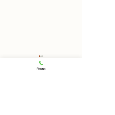
8月7日 岩窟拝観
8月6日 岩窟拝
Phone
本日岩窟拝観実施致します。
本日岩窟拝観休業
コメント
午前10時から午3後時まで受
月第二第四水曜日
付時間となります。 お一人で
日は岩窟拝観休業
の拝観は出来ませんのでご注
すのでご了解くだ
コメントを追加…
意下さい。