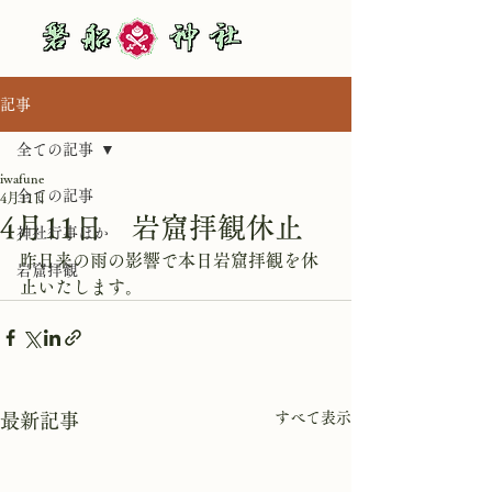
記事
全ての記事
iwafune
全ての記事
4月11日
4月11日 岩窟拝観休止
神社行事ほか
昨日来の雨の影響で本日岩窟拝観を休
岩窟拝観
止いたします。
すべて表示
最新記事