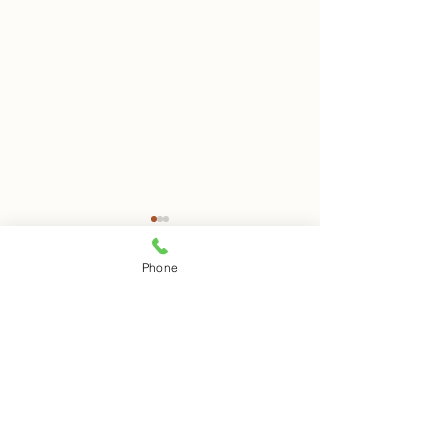
8月8日 岩窟拝観
8月7日 岩窟拝
Phone
本日岩窟拝観実施致します。
本日岩窟拝観実施
コメント
午前10時から午後3時まで受
午前10時から午3
付時間となります。 お一人で
付時間となります
の拝観は出来ませんのでご注
の拝観は出来ませ
コメントを追加…
意下さい。
意下さい。