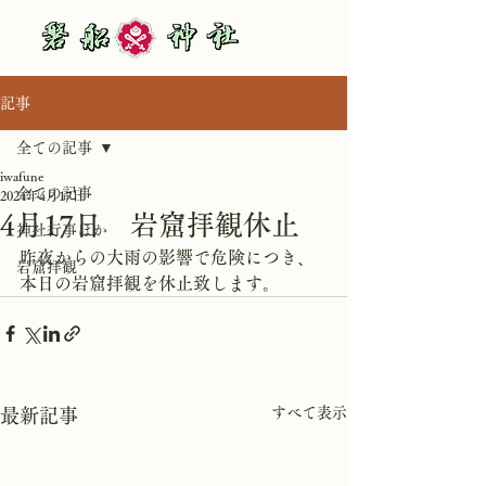
記事
全ての記事
iwafune
全ての記事
2024年4月17日
4月17日 岩窟拝観休止
神社行事ほか
昨夜からの大雨の影響で危険につき、
岩窟拝観
本日の岩窟拝観を休止致します。
すべて表示
最新記事