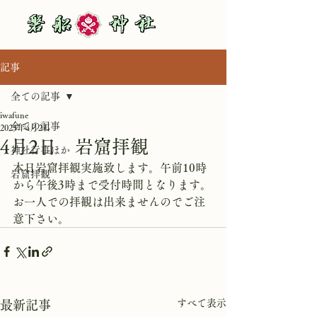
記事
全ての記事
iwafune
全ての記事
2025年4月2日
4月2日 岩窟拝観
神社行事ほか
本日岩窟拝観実施致します。午前10時
岩窟拝観
から午後3時まで受付時間となります。
お一人での拝観は出来ませんのでご注
意下さい。
すべて表示
最新記事