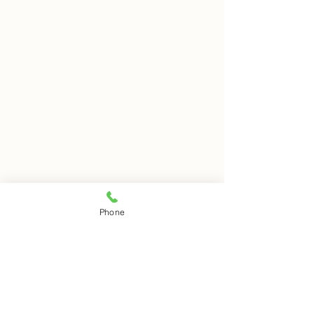
8月7日 岩窟拝観
8月6日 岩窟拝
Phone
本日岩窟拝観実施致します。
本日岩窟拝観休業
コメント
午前10時から午3後時まで受
月第二第四水曜日
付時間となります。 お一人で
日は岩窟拝観休業
の拝観は出来ませんのでご注
すのでご了解くだ
コメントを追加…
意下さい。