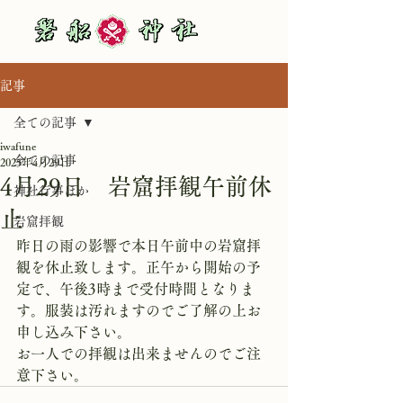
記事
全ての記事
iwafune
全ての記事
2025年4月29日
4月29日 岩窟拝観午前休
神社行事ほか
止
岩窟拝観
昨日の雨の影響で本日午前中の岩窟拝
観を休止致します。正午から開始の予
定で、午後3時まで受付時間となりま
す。服装は汚れますのでご了解の上お
申し込み下さい。
お一人での拝観は出来ませんのでご注
意下さい。