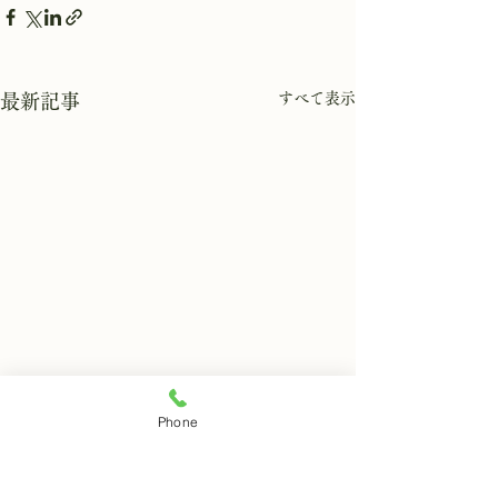
すべて表示
最新記事
Phone
8月8日 岩窟拝観
8月7日 岩窟拝
本日岩窟拝観実施致します。
本日岩窟拝観実施