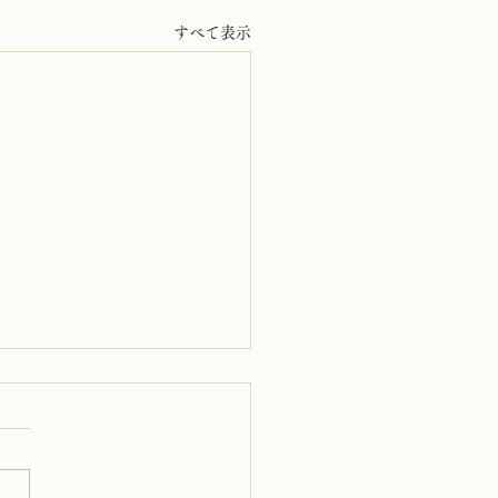
すべて表示
5日 岩窟拝観
岩窟拝観実施いたします。午
0時から午後3時まで受付時間