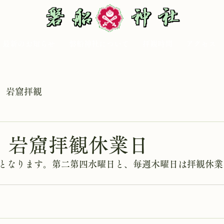
最新のお知らせ
磐船神社について
拝観時間
アクセス
岩窟拝観
日 岩窟拝観休業日
となります。第二第四水曜日と、毎週木曜日は拝観休業