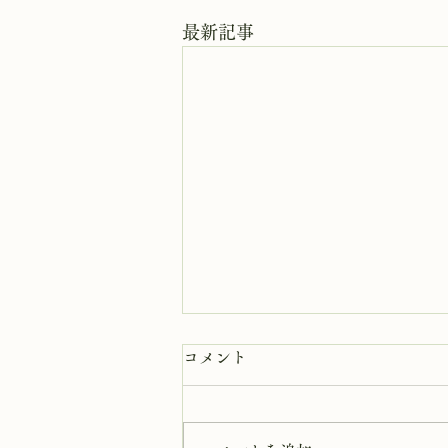
最新記事
8月7日 岩窟拝観
コメント
本日岩窟拝観実施致します。午前
10時から午3後時まで受付時間と