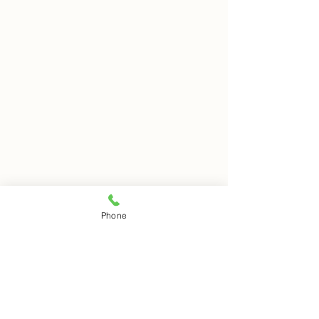
8月8日 岩窟拝観
8月7日 岩窟拝
Phone
本日岩窟拝観実施致します。
本日岩窟拝観実施
コメント
午前10時から午後3時まで受
午前10時から午3
付時間となります。 お一人で
付時間となります
の拝観は出来ませんのでご注
の拝観は出来ませ
コメントを追加…
意下さい。
意下さい。