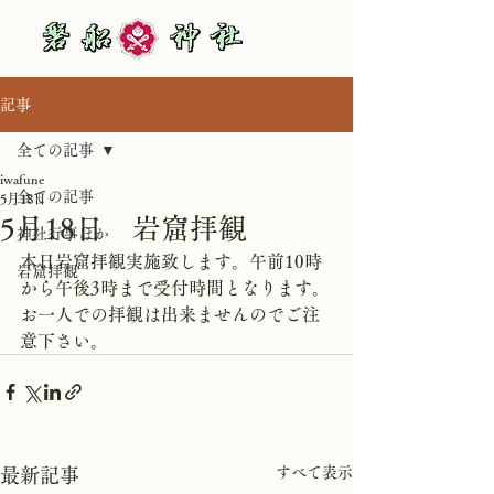
記事
全ての記事
iwafune
全ての記事
5月18日
5月18日 岩窟拝観
神社行事ほか
本日岩窟拝観実施致します。午前10時
岩窟拝観
から午後3時まで受付時間となります。
お一人での拝観は出来ませんのでご注
意下さい。
すべて表示
最新記事