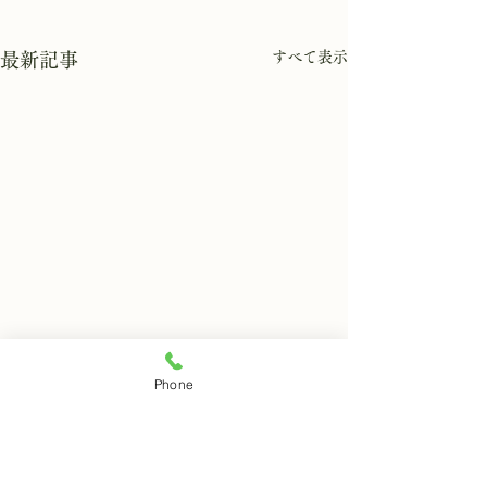
すべて表示
最新記事
Phone
8月6日 岩窟拝観休業日
8月5日 岩窟拝
本日岩窟拝観休業日です。毎
本日岩窟拝観実施
コメント
月第二第四水曜日と毎週木曜
す。午前10時から