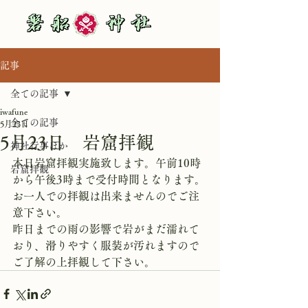
記事
全ての記事
iwafune
全ての記事
5月23日
5月23日 岩窟拝観
神社行事ほか
本日岩窟拝観実施致します。午前10時
岩窟拝観
から午後3時まで受付時間となります。
お一人での拝観は出来ませんのでご注
意下さい。
昨日までの雨の影響で岩がまだ濡れて
おり、滑りやすく服装が汚れますので
ご了解の上拝観して下さい。