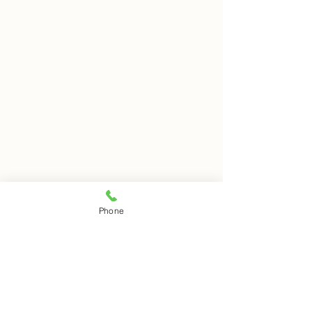
8月7日 岩窟拝観
8月6日 岩窟拝
Phone
本日岩窟拝観実施致します。
本日岩窟拝観休業
コメント
午前10時から午3後時まで受
月第二第四水曜日
付時間となります。 お一人で
日は岩窟拝観休業
の拝観は出来ませんのでご注
すのでご了解くだ
コメントを追加…
意下さい。