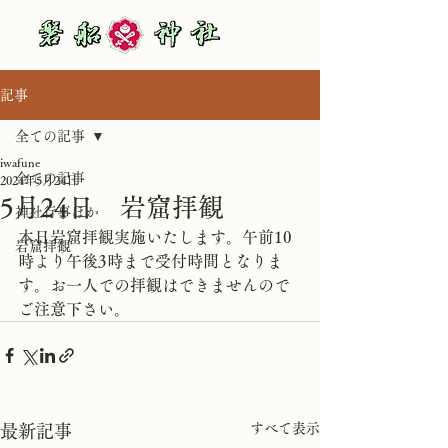
記事
全ての記事
iwafune
全ての記事
2024年5月24日
5月24日 岩窟拝観
神社行事ほか
本日岩窟拝観実施いたします。午前10
岩窟拝観
時より午後3時まで受付時間となりま
す。お一人での拝観はできませんので
ご注意下さい。
すべて表示
最新記事