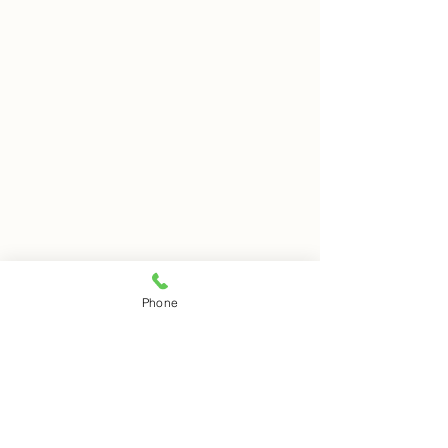
8月5日 岩窟拝観
8月4日 岩窟拝
Phone
本日岩窟拝観実施いたしま
本日岩窟拝観実施
コメント
す。午前10時から午後3時ま
す。午前10時から
で受付時間となります。お一
で受付時間となり
人での拝観はできませんので
人での拝観はでき
コメントを追加…
ご注意下さい。
ご注意下さい。