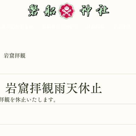
最新のお知らせ
磐船神社について
拝観時間
アクセス
岩窟拝観
日 岩窟拝観雨天休止
拝観を休止いたします。