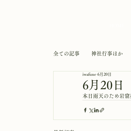
HOME
全ての記事
神社行事ほか
iwafune
6月20日
6月20
本日雨天のため岩窟