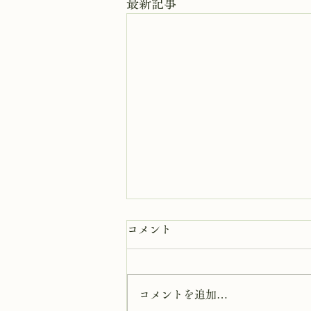
最新記事
8月8日 岩窟拝観
コメント
本日岩窟拝観実施致します。午前
10時から午後3時まで受付時間と
なります。 お一人での拝観は出
コメントを追加…
来ませんのでご注意下さい。