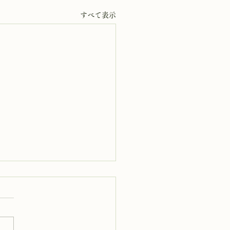
すべて表示
5日 岩窟拝観
岩窟拝観実施いたします。午
0時から午後3時まで受付時間