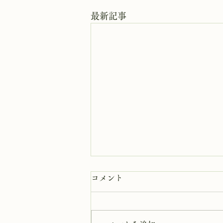
最新記事
8月7日 岩窟拝観
コメント
本日岩窟拝観実施致します。午前
10時から午3後時まで受付時間と