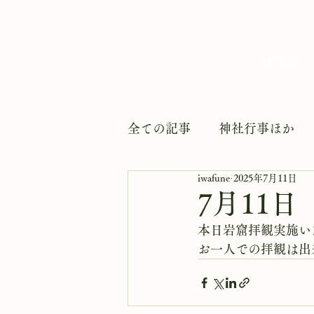
HOME
全ての記事
神社行事ほか
iwafune
2025年7月11日
7月11
本日岩窟拝観実施い
お一人での拝観は出