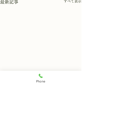
すべて表示
最新記事
8月7日 岩窟拝観
8月6日 岩窟拝
Phone
本日岩窟拝観実施致します。
本日岩窟拝観休業
コメント
午前10時から午3後時まで受
月第二第四水曜日
付時間となります。 お一人で
日は岩窟拝観休業
の拝観は出来ませんのでご注
すのでご了解くだ