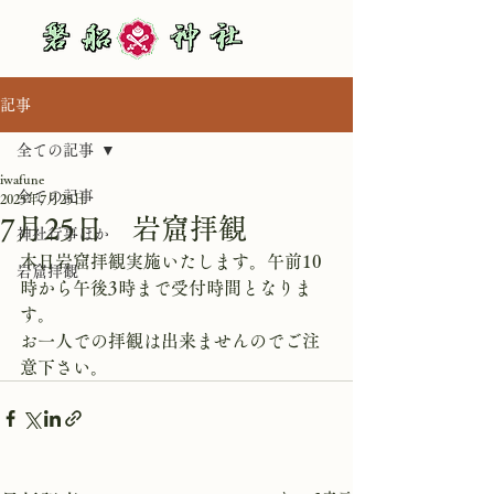
記事
全ての記事
iwafune
全ての記事
2025年7月25日
7月25日 岩窟拝観
神社行事ほか
本日岩窟拝観実施いたします。午前10
岩窟拝観
時から午後3時まで受付時間となりま
す。
お一人での拝観は出来ませんのでご注
意下さい。