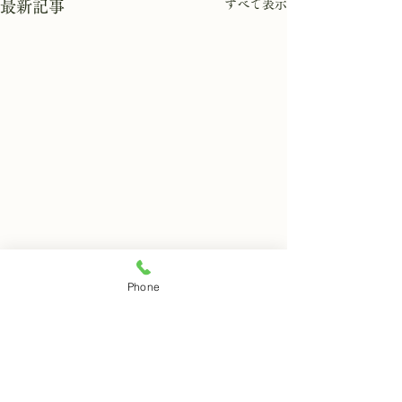
すべて表示
最新記事
8月6日 岩窟拝観休業日
8月5日 岩窟拝
Phone
本日岩窟拝観休業日です。毎
本日岩窟拝観実施
コメント
月第二第四水曜日と毎週木曜
す。午前10時から
日は岩窟拝観休業日となりま
で受付時間となり
すのでご了解ください。
人での拝観はでき