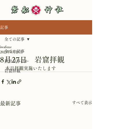
記事
全ての記事
iwafune
全ての記事
2023年8月27日
8月27日 岩窟拝観
神社行事ほか
本日拝観実施いたします
岩窟拝観
すべて表示
最新記事