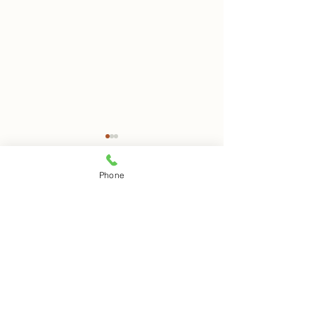
8月7日 岩窟拝観
8月6日 岩窟拝
Phone
本日岩窟拝観実施致します。
本日岩窟拝観休業
コメント
午前10時から午3後時まで受
月第二第四水曜日
付時間となります。 お一人で
日は岩窟拝観休業
の拝観は出来ませんのでご注
すのでご了解くだ
コメントを追加…
意下さい。
Copyright © 磐船神社 All rights reserved.