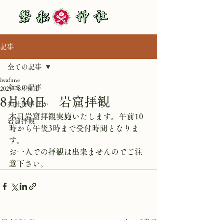
記事
全ての記事
iwafune
全ての記事
2025年8月30日
8月30日 岩窟拝観
神社行事ほか
本日岩窟拝観実施いたします。午前10
岩窟拝観
時から午後3時まで受付時間となりま
す。
お一人での拝観は出来ませんのでご注
意下さい。