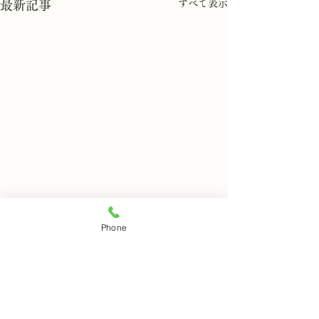
すべて表示
最新記事
8月7日 岩窟拝観
8月6日 岩窟拝
Phone
本日岩窟拝観実施致します。
本日岩窟拝観休業
コメント
午前10時から午3後時まで受
月第二第四水曜日
付時間となります。 お一人で
日は岩窟拝観休業
の拝観は出来ませんのでご注
すのでご了解くだ