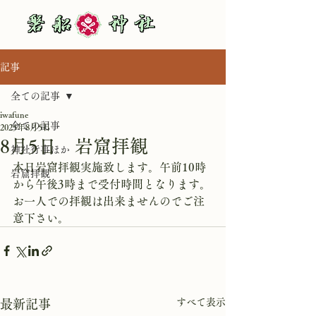
記事
全ての記事
iwafune
全ての記事
2025年8月5日
8月5日 岩窟拝観
神社行事ほか
本日岩窟拝観実施致します。午前10時
岩窟拝観
から午後3時まで受付時間となります。
お一人での拝観は出来ませんのでご注
意下さい。
すべて表示
最新記事