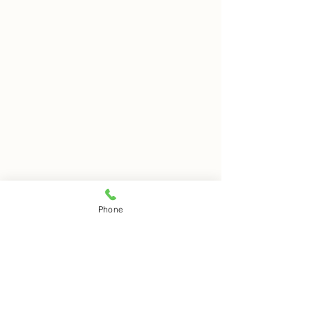
8月5日 岩窟拝観
8月4日 岩窟拝
Phone
本日岩窟拝観実施いたしま
本日岩窟拝観実施
コメント
す。午前10時から午後3時ま
す。午前10時から
で受付時間となります。お一
で受付時間となり
人での拝観はできませんので
人での拝観はでき
コメントを追加…
ご注意下さい。
ご注意下さい。