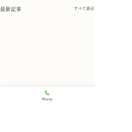
すべて表示
最新記事
8月6日 岩窟拝観休業日
8月5日 岩窟拝
Phone
本日岩窟拝観休業日です。毎
本日岩窟拝観実施
コメント
月第二第四水曜日と毎週木曜
す。午前10時から
日は岩窟拝観休業日となりま
で受付時間となり