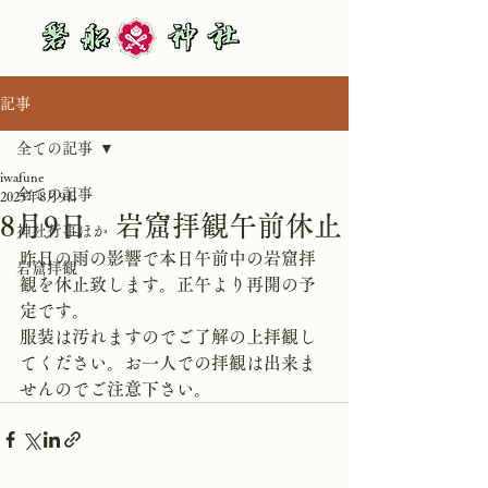
記事
全ての記事
iwafune
全ての記事
2025年8月9日
8月9日 岩窟拝観午前休止
神社行事ほか
昨日の雨の影響で本日午前中の岩窟拝
岩窟拝観
観を休止致します。正午より再開の予
定です。
服装は汚れますのでご了解の上拝観し
てください。お一人での拝観は出来ま
せんのでご注意下さい。