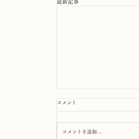
最新記事
8月8日 岩窟拝観
コメント
本日岩窟拝観実施致します。午前
10時から午後3時まで受付時間と
なります。 お一人での拝観は出
コメントを追加…
来ませんのでご注意下さい。