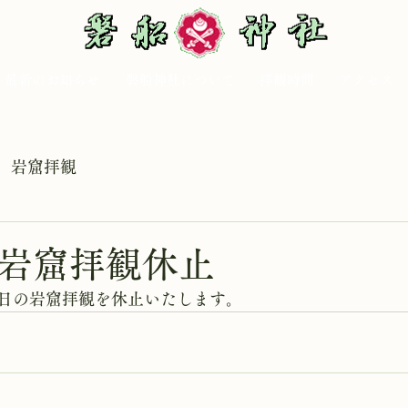
最新のお知らせ
磐船神社について
拝観時間
アクセス
岩窟拝観
 岩窟拝観休止
日の岩窟拝観を休止いたします。