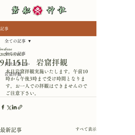
記事
全ての記事
iwafune
全ての記事
2025年9月15日
9月15日 岩窟拝観
神社行事ほか
本日岩窟拝観実施いたします。午前10
岩窟拝観
時から午後3時まで受け時間となりま
す。お一人での拝観はできませんので
ご注意下さい。
すべて表示
最新記事