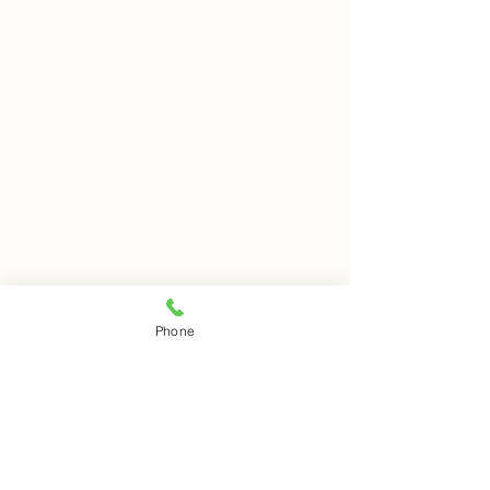
8月5日 岩窟拝観
8月4日 岩窟拝
Phone
本日岩窟拝観実施いたしま
本日岩窟拝観実施
コメント
す。午前10時から午後3時ま
す。午前10時から
で受付時間となります。お一
で受付時間となり
人での拝観はできませんので
人での拝観はでき
コメントを追加…
ご注意下さい。
ご注意下さい。