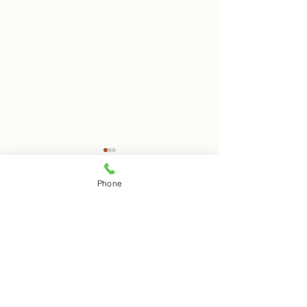
8月6日 岩窟拝観休業日
8月5日 岩窟拝
Phone
本日岩窟拝観休業日です。毎
本日岩窟拝観実施
コメント
月第二第四水曜日と毎週木曜
す。午前10時から
日は岩窟拝観休業日となりま
で受付時間となり
すのでご了解ください。
人での拝観はでき
コメントを追加…
ご注意下さい。