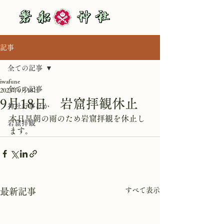
記事
全ての記事
iwafune
全ての記事
2023年9月18日
9月18日 岩窟拝観休止
神社行事ほか
本日早朝の雨のため岩窟拝観を休止し
岩窟拝観
ます。
すべて表示
最新記事