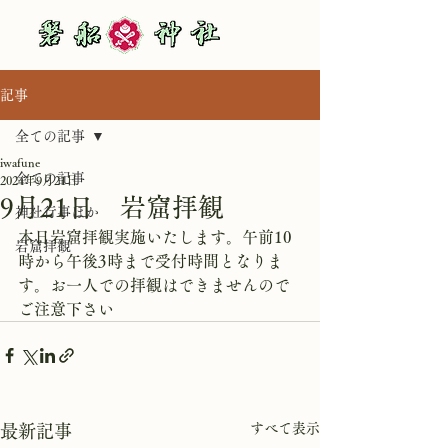
記事
全ての記事
iwafune
全ての記事
2024年9月21日
9月21日 岩窟拝観
神社行事ほか
本日岩窟拝観実施いたします。午前10
岩窟拝観
時から午後3時まで受付時間となりま
す。お一人での拝観はできませんので
ご注意下さい
すべて表示
最新記事