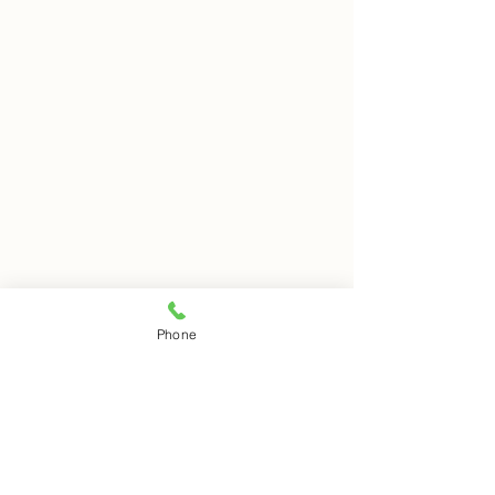
8月5日 岩窟拝観
8月4日 岩窟拝
Phone
本日岩窟拝観実施いたしま
本日岩窟拝観実施
コメント
す。午前10時から午後3時ま
す。午前10時から
で受付時間となります。お一
で受付時間となり
人での拝観はできませんので
人での拝観はでき
コメントを追加…
ご注意下さい。
ご注意下さい。