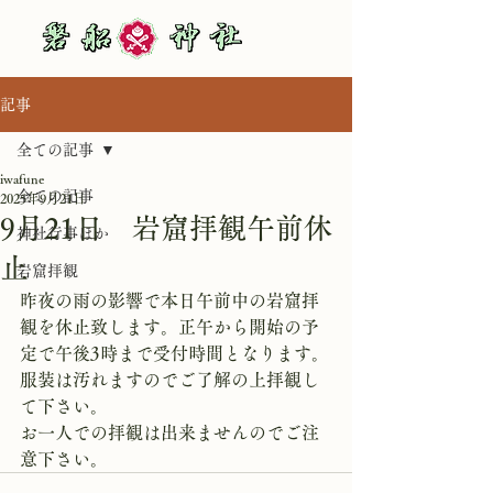
記事
全ての記事
iwafune
全ての記事
2025年9月21日
9月21日 岩窟拝観午前休
神社行事ほか
止
岩窟拝観
昨夜の雨の影響で本日午前中の岩窟拝
観を休止致します。正午から開始の予
定で午後3時まで受付時間となります。
服装は汚れますのでご了解の上拝観し
て下さい。
お一人での拝観は出来ませんのでご注
意下さい。