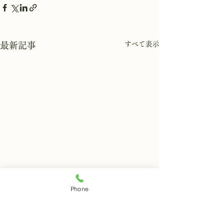
すべて表示
最新記事
Phone
8月8日 岩窟拝観
8月7日 岩窟拝
本日岩窟拝観実施致します。
本日岩窟拝観実施