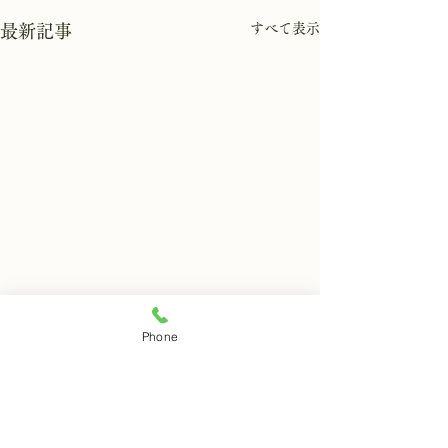
すべて表示
最新記事
8月5日 岩窟拝観
8月4日 岩窟拝
Phone
本日岩窟拝観実施いたしま
本日岩窟拝観実施
コメント
す。午前10時から午後3時ま
す。午前10時から
で受付時間となります。お一
で受付時間となり