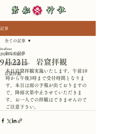
記事
全ての記事
iwafune
全ての記事
2024年9月22日
9月22日 岩窟拝観
神社行事ほか
本日岩窟拝観実施いたします。午前10
岩窟拝観
時から午後3時まで受付時間となりま
す。本日は雨の予報が出ておりますの
で、降雨次第中止させていただきま
す。お一人での拝観はできませんので
ご注意下さい。