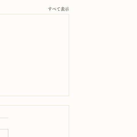
すべて表示
4日 岩窟拝観
岩窟拝観実施いたします。午
0時から午後3時まで受付時間