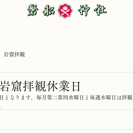
最新のお知らせ
磐船神社について
拝観時間
アクセス
岩窟拝観
 岩窟拝観休業日
日となります。毎月第二第四水曜日と毎週木曜日は拝観
。