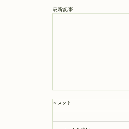
最新記事
8月6日 岩窟拝観休業日
コメント
本日岩窟拝観休業日です。毎月第
二第四水曜日と毎週木曜日は岩窟